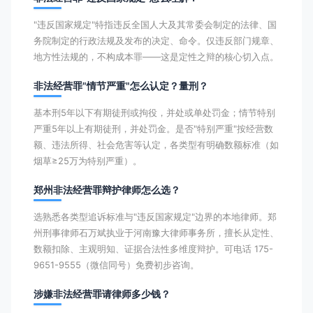
"违反国家规定"特指违反全国人大及其常委会制定的法律、国
务院制定的行政法规及发布的决定、命令。仅违反部门规章、
地方性法规的，不构成本罪——这是定性之辩的核心切入点。
非法经营罪"情节严重"怎么认定？量刑？
基本刑5年以下有期徒刑或拘役，并处或单处罚金；情节特别
严重5年以上有期徒刑，并处罚金。是否"特别严重"按经营数
额、违法所得、社会危害等认定，各类型有明确数额标准（如
烟草≥25万为特别严重）。
郑州非法经营罪辩护律师怎么选？
选熟悉各类型追诉标准与"违反国家规定"边界的本地律师。郑
州刑事律师石万斌执业于河南豫大律师事务所，擅长从定性、
数额扣除、主观明知、证据合法性多维度辩护。可电话 175-
9651-9555（微信同号）免费初步咨询。
涉嫌非法经营罪请律师多少钱？