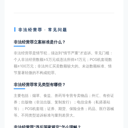
非法经营罪 · 常见问题
非法经营罪立案标准是什么？
非法经营罪是情节犯，须达到"情节严重"才追诉。常见门槛：
个人非法经营数额≥5万元或违法所得≥1万元；POS机套现数
额≥100万元；非法外汇买卖数额较大的。未达数额标准、情
节显著轻微的不构成犯罪。
非法经营罪常见类型有哪些？
主要包括：烟草、食盐、兽药等专营专卖物品；外汇、有价证
券；出版物（非法出版、复制发行）；电信业务（私搭基站
等）；POS机套现；证券、期货、保险业务；药品、医疗器械
等。不同类型追诉标准与量刑差异大。
非法经营罪"违反国家规定"怎么理解？