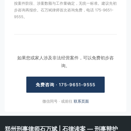
按案件阶段、涉案数额与工作量确定，无统一标准。建议先初
步咨询再报价。石万斌律师首次咨询免费，电话 175-9651-
9555。
如果您或家人涉及非法经营案件，可以免费初步咨
询。
免费咨询 · 175-9651-9555
微信同号 · 或前往
联系页面
郑州刑事律师石万斌 | 石律读案 — 刑事辩护