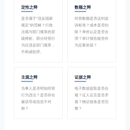
定性之辩
数额之辩
是否属于"违反国家
经营数额是否达到追
规定"的范畴？行政
诉标准？成本是否扣
法规与部门规章的层
除？单价认定是否合
级辨析。部分经营行
理？审计报告能否作
为仅违反部门规章，
为定案依据？
不构成犯罪。
主观之辩
证据之辩
当事人是否明知经营
电子数据提取是否合
行为违法？是否存在
规？证人证言是否矛
被误导或信息不对
盾？物证链条是否完
称？
整？