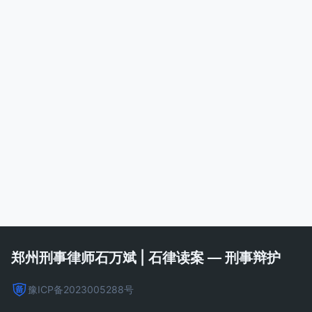
郑州刑事律师石万斌 | 石律读案 — 刑事辩护
豫ICP备2023005288号