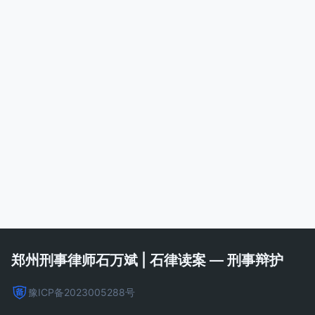
郑州刑事律师石万斌 | 石律读案 — 刑事辩护
豫ICP备2023005288号