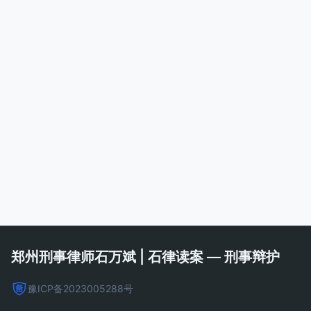
郑州刑事律师石万斌 | 石律读案 — 刑事辩护
豫ICP备2023005288号