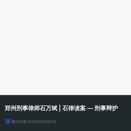
郑州刑事律师石万斌 | 石律读案 — 刑事辩护
豫ICP备2023005288号