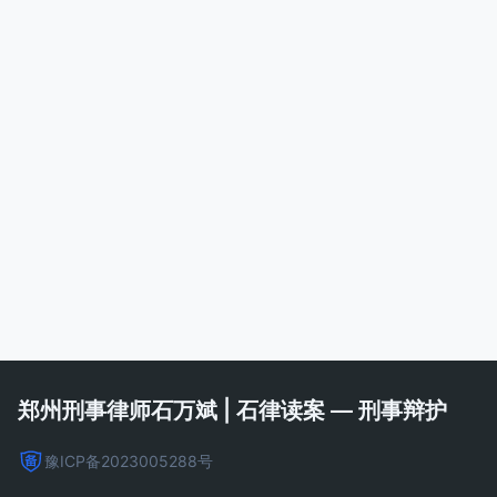
郑州刑事律师石万斌 | 石律读案 — 刑事辩护
豫ICP备2023005288号