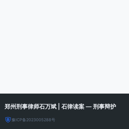
郑州刑事律师石万斌 | 石律读案 — 刑事辩护
豫ICP备2023005288号