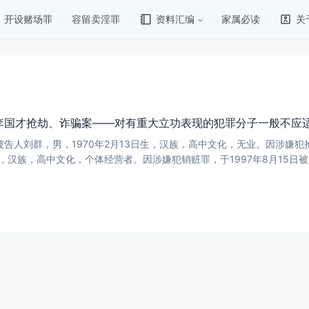
开设赌场罪
容留卖淫罪
资料汇编
家属必读
关
、李国才抢劫、诈骗案——对有重大立功表现的犯罪分子一般不应
群，男，1970年2月13日生，汉族，高中文化，无业。因涉嫌犯抢
0日生，汉族，高中文化，个体经营者。因涉嫌犯销赃罪，于1997年8月1