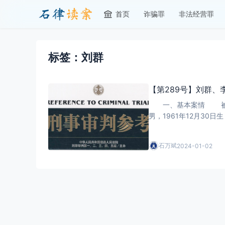
首页
诈骗罪
非法经营罪
标签：刘群
【第289号】刘群
一、基本案情 被告人刘
男，1961年12月3
劫
石万斌
2024-01-02