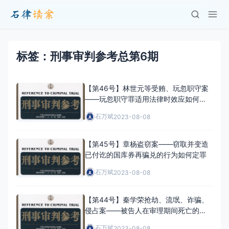
标签：刑事审判参考总第6期
【第46号】林世元等受贿、玩忽职守案
——玩忽职守罪适用法律时效应如何理
解
石万斌
2023-08-08
【第45号】章杨盗窃案——窃取并变造
已付讫的国库券再骗兑的行为如何定罪
石万斌
2023-08-08
【第44号】秦学荣抢劫、流氓、诈骗、
侵占案——被告人在审理期间死亡的，
刑事责任、违法所得、民事责任应如何
石万斌
2023-08-08