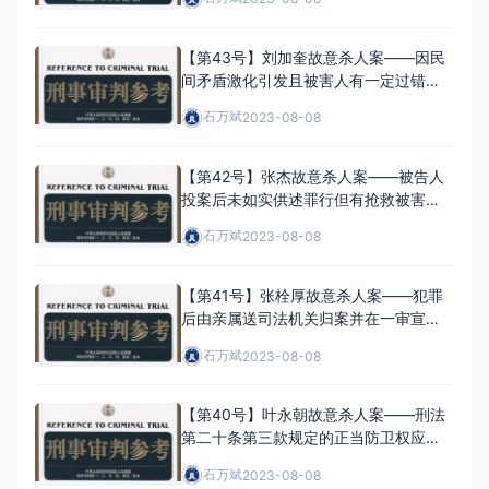
处理
【第43号】刘加奎故意杀人案——因民
间矛盾激化引发且被害人有一定过错的
案件如何适用死刑
石万斌
2023-08-08
【第42号】张杰故意杀人案——被告人
投案后未如实供述罪行但有抢救被害人
情节的应如何处理
石万斌
2023-08-08
【第41号】张栓厚故意杀人案——犯罪
后由亲属送司法机关归案并在一审宣判
前如实供述罪行的应认定为自首
石万斌
2023-08-08
【第40号】叶永朝故意杀人案——刑法
第二十条第三款规定的正当防卫权应如
何理解与适用
石万斌
2023-08-08