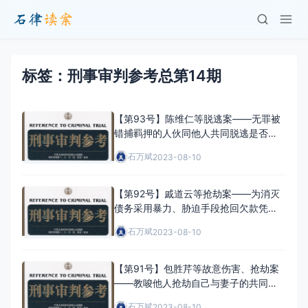
标签：刑事审判参考总第14期
【第93号】陈维仁等脱逃案——无罪被
错捕羁押的人伙同他人共同脱逃是否构
成脱逃罪
石万斌
2023-08-10
【第92号】戚道云等抢劫案——为消灭
债务采用暴力、胁迫手段抢回欠款凭证
的行为应如何定性
石万斌
2023-08-10
【第91号】包胜芹等故意伤害、抢劫案
——教唆他人抢劫自己与妻子的共同财
产是否构成抢劫罪
石万斌
2023-08-10