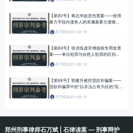
【第90号】蒋志华故意伤害案——使用
暴力手段向债务人的亲属索要欠债致人
伤害应如何定性
石万斌
2023-08-10
【第89号】张贞练虚开增值税专用发票
案——单位犯罪与自然人犯罪的区别如
何界定
石万斌
2023-08-10
【第88号】郭建升被控贷款诈骗案——
贷款诈骗罪中的“以非法占有为目的”应如
何把握
石万斌
2023-08-10
郑州刑事律师石万斌 | 石律读案 — 刑事辩护